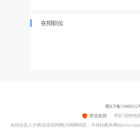
在招职位
蜀ICP备11000212
营业执照
求职·招聘热
未经自贡人才网|自贡招聘网|力聘网同意，不得转载本网站(www.kpin.n