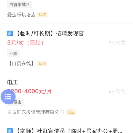
自贡市城区
爱达乐烘培店
认证
【临时/可长期】招聘发现官
兼
3元/次（日结）
3小时前
不限
【自贡在线】
认证
电工
3200-4000元/月
6小时前
自贡市
自贡汇东投资管理有限公司
认证
【富顺】社群宣传员（临时+居家办公+周结）
兼