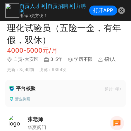
自贡人才网|自贡招聘网|力聘
打开APP
网
用app更方便！
理化试验员（五险一金，有年
假，双休）
4000-5000元/月
自贡-大安区
3-5年
学历不限
招1人
更新：3小时前
浏览：9394次
平台核验
通过1项
营业执照
张老师
华夏阀门