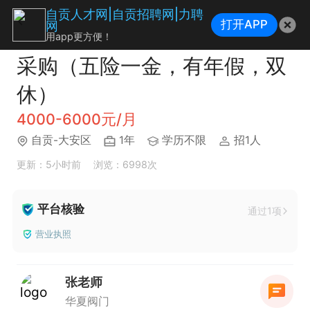
自贡人才网|自贡招聘网|力聘
打开APP
网
用app更方便！
采购（五险一金，有年假，双
休）
4000-6000元/月
自贡-大安区
1年
学历不限
招1人
更新：5小时前
浏览：6998次
平台核验
通过1项
营业执照
张老师
华夏阀门