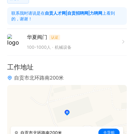
做好索赔工作。

联系我时请说是在
自贡人才网|自贡招聘网|力聘网
上看到
4、负责提出潜在供方进行评审申请，参与供方资格
的，谢谢！
评审与复查工作，建立供方供货记录和质量档案，做
好动态管理。

华夏阀门
认证
5、根据公司、部门指令，完成临时交办相关业务。

100-1000人
机械设备
任职资格：

1、学历不限

工作地址
2、具有一定的的采购岗位工作经验

自贡市北环路南200米
3、熟悉铸钢件、金属材料相关材料的基本知识

上班时间：8:30-17:30，双休

福利：五险一金，年假，双休
自贡市北环路南200米
去导航