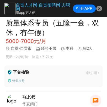
自贡人才网|自贡招聘网|力聘
打开APP
网
用app更方便！
质量体系专员（五险一金，双
休，有年假）
5000-7000元/月
自贡-自贡市
经验不限
本科
招2人
更新：2小时前
浏览：7171次
平台核验
通过1项
营业执照
张老师
华夏阀门