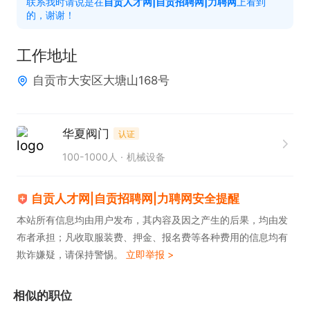
联系我时请说是在
自贡人才网|自贡招聘网|力聘网
上看到
6.对检验中发现的不合格品进行标识、隔离和记录，
的，谢谢！
并开具NCR单

二、任职要求

工作地址
1.中专或以上学历，机械设计类等相关专业，熟悉机
自贡市大安区大塘山168号
加检验工段优先考虑

2.能熟练阅读机械图纸、理解技术要求和公差（尺寸
华夏阀门
认证
公差、形位公差）

100-1000人
机械设备
3.具备较好的抗压能力，沟通协调能力，完成领导安
排的工作

自贡人才网|自贡招聘网|力聘网安全提醒
4.学习能力强，能持续学习新的检验标准和工艺，了
本站所有信息均由用户发布，其内容及因之产生的后果，均由发
解质量管理体系ISO9001优先考虑
布者承担；凡收取服装费、押金、报名费等各种费用的信息均有
欺诈嫌疑，请保持警惕。
立即举报 >
相似的职位