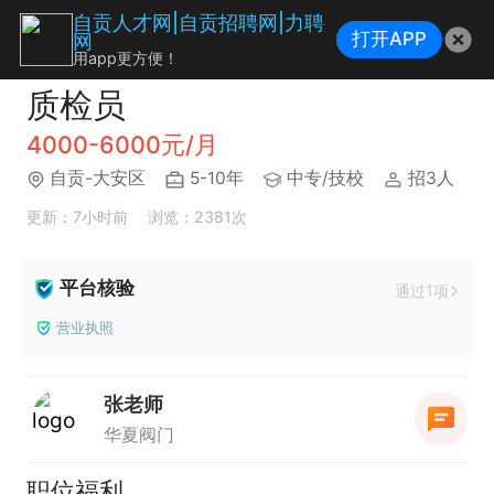
自贡人才网|自贡招聘网|力聘
打开APP
网
用app更方便！
质检员
4000-6000元/月
自贡-大安区
5-10年
中专/技校
招3人
更新：7小时前
浏览：2381次
平台核验
通过1项
营业执照
张老师
华夏阀门
职位福利