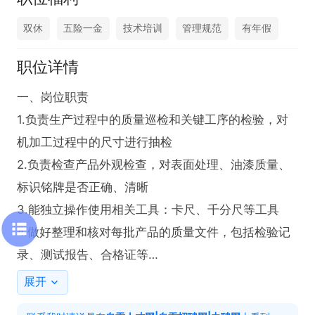
双休
五险一金
技术培训
管理规范
有年假
职位详情
一、岗位职责

1.负责生产过程中的质量巡检和关键工序的检验，对
机加工过程中的尺寸进行抽检

2.负责检查产品外观检查，对表面处理、油漆质量、
标识铭牌是否正确、清晰

3.能独立操作使用相关工具：卡尺、千分尺等工具

4.做好整理和核对每批产品的质量文件，包括检验记
录、测试报告、合格证等

5.做到准确、及时地填写各类检验记录和报告，确保
展开
数据真实、可追溯
