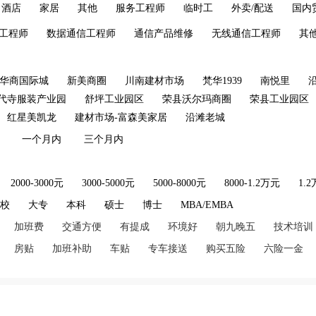
酒店
家居
其他
服务工程师
临时工
外卖/配送
国内
工程师
数据通信工程师
通信产品维修
无线通信工程师
其
华商国际城
新美商圈
川南建材市场
梵华1939
南悦里
代寺服装产业园
舒坪工业园区
荣县沃尔玛商圈
荣县工业园区
红星美凯龙
建材市场-富森美家居
沿滩老城
一个月内
三个月内
2000-3000元
3000-5000元
5000-8000元
8000-1.2万元
1.
技校
大专
本科
硕士
博士
MBA/EMBA
加班费
交通方便
有提成
环境好
朝九晚五
技术培训
房贴
加班补助
车贴
专车接送
购买五险
六险一金