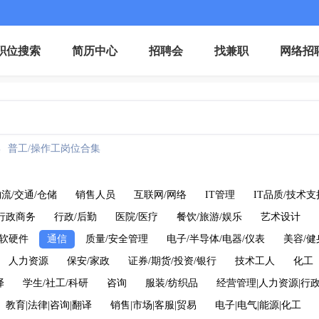
职位搜索
简历中心
招聘会
找兼职
网络招
集
普工/操作工岗位合集
流/交通/仓储
销售人员
互联网/网络
IT管理
IT品质/技术支
行政商务
行政/后勤
医院/医疗
餐饮/旅游/娱乐
艺术设计
软硬件
通信
质量/安全管理
电子/半导体/电器/仪表
美容/健
人力资源
保安/家政
证券/期货/投资/银行
技术工人
化工
译
学生/社工/科研
咨询
服装/纺织品
经营管理|人力资源|行
教育|法律|咨询|翻译
销售|市场|客服|贸易
电子|电气|能源|化工