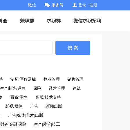
微信
服务号
登录
|
注册
聘会
兼职群
求职群
微信求职招聘
搜 索
持
制药/医疗器械
物业管理
销售管理
生产制造/运营
保险
经营管理
建筑
身
百货/零售
客服/技术支持
影视/媒体
广告
新闻出版
政
广告|媒体|艺术|出版
财务|金融|保险
生产|质管|技工