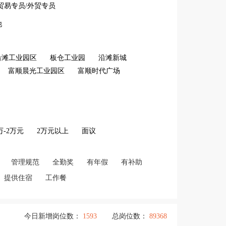
贸易专员/外贸专员
他
沿滩工业园区
板仓工业园
沿滩新城
富顺晨光工业园区
富顺时代广场
2万-2万元
2万元以上
面议
管理规范
全勤奖
有年假
有补助
提供住宿
工作餐
今日新增岗位数：
1593
总岗位数：
89368