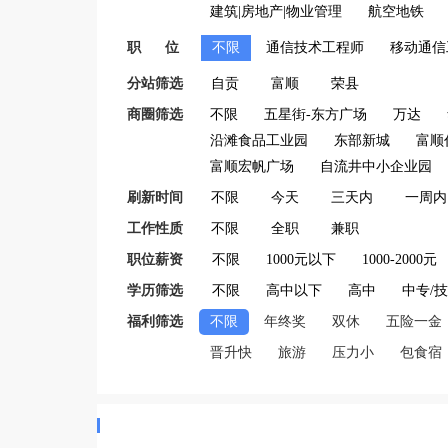
建筑|房地产|物业管理
航空地铁
职 位
不限
通信技术工程师
移动通信
分站筛选
自贡
富顺
荣县
商圈筛选
不限
五星街-东方广场
万达
沿滩食品工业园
东部新城
富顺
富顺宏帆广场
自流井中小企业园
刷新时间
不限
今天
三天内
一周内
工作性质
不限
全职
兼职
职位薪资
不限
1000元以下
1000-2000元
学历筛选
不限
高中以下
高中
中专/
福利筛选
不限
年终奖
双休
五险一金
晋升快
旅游
压力小
包食宿