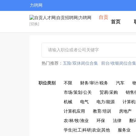
力聘网
自贡
首页
[切换]
热门推荐：
五险/双休岗位合集
前台/收银岗位合
职位类别
不限
财务/审计/税务
汽车
物
市场/策划/公关
贸易/采购
销售
机械
电气
电力/能源
计算机
计算机应用
教育/培训
房地产
农/林/牧/渔业
环保
法律
翻
学生|社工|科研|农业|其他
服务业